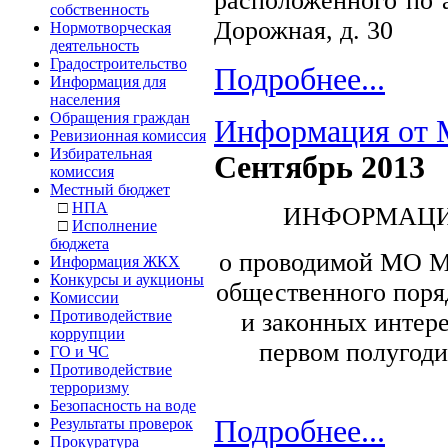
расположенного по а
собственность
Дорожная, д. 30
Нормотворческая
деятельность
Градостроительство
Подробнее...
Информация для
населения
Обращения граждан
Информация от 
Ревизионная комиссия
Избирательная
Сентябрь 2013
комиссия
Местный бюджет
□
НПА
ИНФОРМАЦИ
□
Исполнение
бюджета
о проводимой МО М
Информация ЖКХ
Конкурсы и аукционы
общественного поря
Комиссии
Противодействие
и законных интере
коррупции
первом полугод
ГО и ЧС
Противодействие
терроризму
Безопасность на воде
Подробнее...
Результаты проверок
Прокуратура