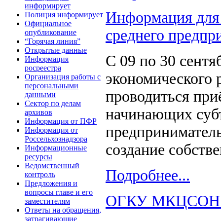
информирует
Информация для
Полиция информирует
Официальное
среднего предпр
опубликование
“Горячая линия”
Открытые данные
С 09 по 30 сентя
Информация
росреестра
экономического 
Организация работы с
персональными
проводиться приё
данными
Сектор по делам
начинающих субъ
архивов
Информация от ПФР
предприниматель
Информация от
Россельхознадзора
создание собстве
Информационные
ресурсы
Ведомственный
Подробнее...
контроль
Предложения и
вопросы главе и его
ОГКУ МКЦСОН -
заместителям
Ответы на обращения,
затрагивающие