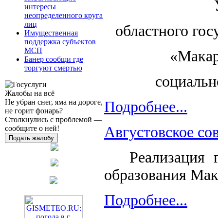
интересы
неопределенного круга
лиц
областного гос
Имущественная
поддержка субъектов
МСП
«Макар
Банер сообщи где
торгуют смертью
социальн
Жалобы на всё
Не убран снег, яма на дороге,
Подробнее...
не горит фонарь?
Столкнулись с проблемой —
Августовское со
сообщите о ней!
Подать жалобу
Реализация го
образования Мак
Подробнее...