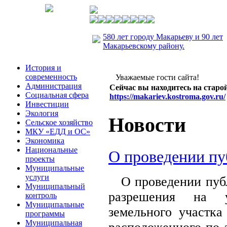
580 лет городу Макарьеву и 90 лет
Макарьевскому району.
История и
современность
Уважаемые гости сайта!
Администрация
Сейчас вы находитесь на старой
Социальная сфера
https://makariev.kostroma.gov.ru/
Инвестиции
Экология
Новости
Сельское хозяйство
МКУ «ЕДД и ОС»
Экономика
Национальные
О проведении п
проекты
Муниципальные
услуги
О проведении публ
Муниципальный
разрешения на у
контроль
Муниципальные
земельного участка
программы
Муниципальная