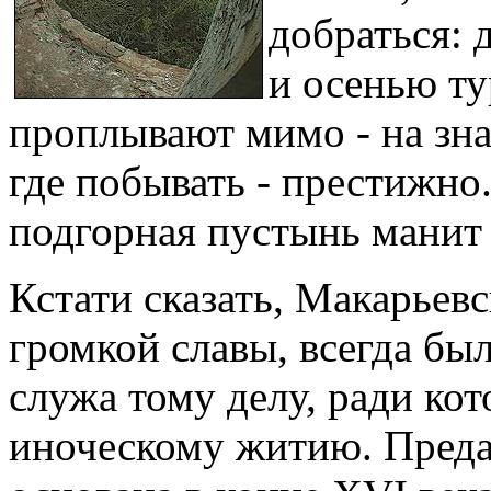
добраться: 
и осенью ту
проплывают мимо - на зн
где побывать - престижно
подгорная пустынь манит 
Кстати сказать, Макарьев
громкой славы, всегда бы
служа тому делу, ради кот
иноческому житию. Предан