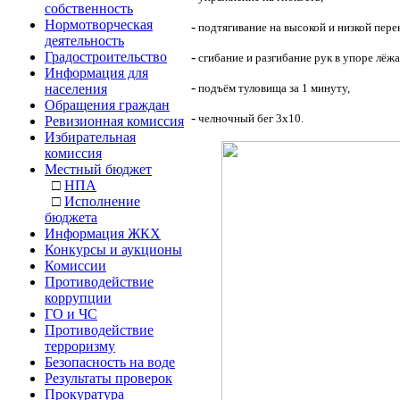
собственность
Нормотворческая
-
подтягивание на высокой и низкой пере
деятельность
Градостроительство
-
сгибание и разгибание рук в упоре лёжа
Информация для
-
населения
подъём туловища за 1 минуту,
Обращения граждан
-
челночный бег 3х10.
Ревизионная комиссия
Избирательная
комиссия
Местный бюджет
□
НПА
□
Исполнение
бюджета
Информация ЖКХ
Конкурсы и аукционы
Комиссии
Противодействие
коррупции
ГО и ЧС
Противодействие
терроризму
Безопасность на воде
Результаты проверок
Прокуратура