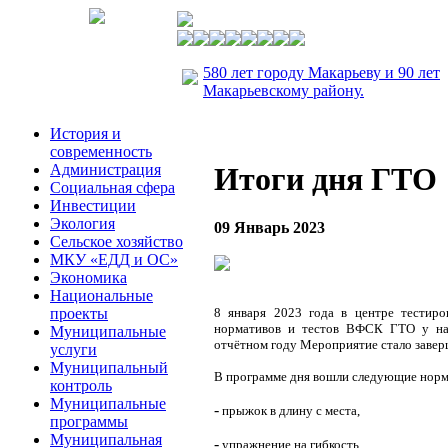
580 лет городу Макарьеву и 90 лет
Макарьевскому району.
История и
современность
Администрация
Итоги дня ГТО
Социальная сфера
Инвестиции
Экология
09 Январь 2023
Сельское хозяйство
МКУ «ЕДД и ОС»
Экономика
Национальные
проекты
8 января 2023 года в центре тести
нормативов и тестов ВФСК ГТО у нас
Муниципальные
отчётном году Мероприятие стало завер
услуги
Муниципальный
В программе дня вошли следующие нор
контроль
Муниципальные
-
прыжок в длину с места,
программы
Муниципальная
-
упражнение на гибкость,