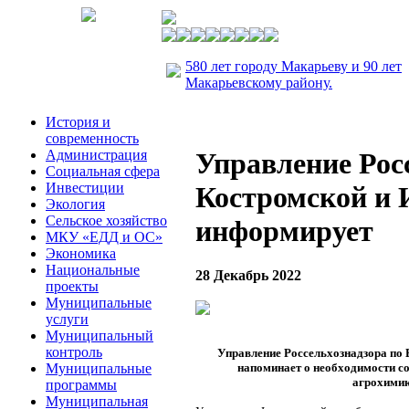
580 лет городу Макарьеву и 90 лет
Макарьевскому району.
История и
современность
Администрация
Управление Рос
Социальная сфера
Инвестиции
Костромской и 
Экология
Сельское хозяйство
информирует
МКУ «ЕДД и ОС»
Экономика
Национальные
28 Декабрь 2022
проекты
Муниципальные
услуги
Муниципальный
контроль
Управление Россельхознадзора по
Муниципальные
напоминает о необходимости с
агрохимик
программы
Муниципальная