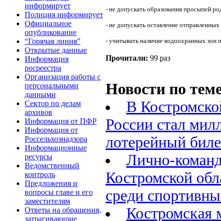
информирует
- не допускать образования просыпей ро
Полиция информирует
Официальное
- не допускать оставление отправленных
опубликование
“Горячая линия”
- учитывать наличие водоохранных зон 
Открытые данные
Прочитали:
99 раз
Информация
росреестра
Организация работы с
Новости по теме
персональными
данными
В Костромско
Сектор по делам
архивов
России стал мил
Информация от ПФР
Информация от
лотерейный биле
Россельхознадзора
Информационные
Лично-команд
ресурсы
Ведомственный
Костромской обл
контроль
Предложения и
среди спортивн
вопросы главе и его
заместителям
Костромская 
Ответы на обращения,
затрагивающие