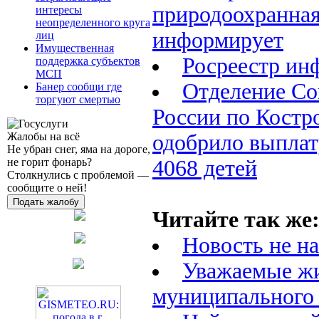
природоохранная
интересы
неопределенного круга
информирует
лиц
Имущественная
Росреестр ин
поддержка субъектов
МСП
Отделение Со
Банер сообщи где
торгуют смертью
России по Костр
Жалобы на всё
одобрило выплат
Не убран снег, яма на дороге,
не горит фонарь?
4068 детей
Столкнулись с проблемой —
сообщите о ней!
Подать жалобу
Читайте так же
Новость не н
Уважаемые жи
муниципального 