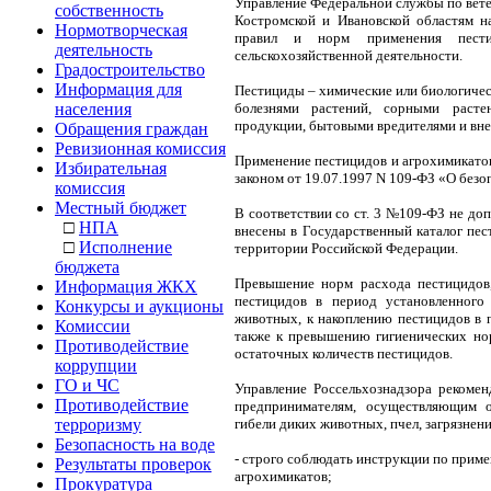
Управление Федеральной службы по вет
собственность
Костромской и Ивановской областям н
Нормотворческая
правил и норм применения пести
деятельность
сельскохозяйственной
деятельности.
Градостроительство
Информация для
Пестициды – химические или биологичес
населения
болезнями растений, сорными растен
продукции, бытовыми вредителями и вн
Обращения граждан
Ревизионная комиссия
Применение пестицидов и агрохимикато
Избирательная
законом от 19.07.1997 N 109-ФЗ «О без
комиссия
Местный бюджет
В соответствии со ст. 3 №109-ФЗ не до
□
НПА
внесены в Государственный каталог пе
□
Исполнение
территории Российской Федерации.
бюджета
Превышение норм расхода пестицидов,
Информация ЖКХ
пестицидов в период установленного
Конкурсы и аукционы
животных, к накоплению пестицидов в 
Комиссии
также к превышению гигиенических но
Противодействие
остаточных количеств пестицидов.
коррупции
ГО и ЧС
Управление Россельхознадзора рекоме
Противодействие
предпринимателям, осуществляющим 
терроризму
гибели диких животных, пчел, загрязне
Безопасность на воде
- строго соблюдать инструкции по прим
Результаты проверок
агрохимикатов;
Прокуратура