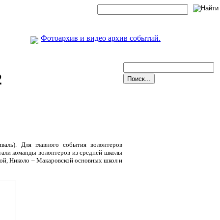
Фотоархив и видео архив событий.
2
аль). Для главного события волонтеров
тали команды волонтеров из средней школы
кой, Николо – Макаровской основных школ и