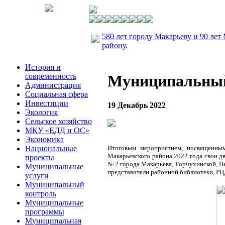
580 лет городу Макарьеву и 90 лет
району.
История и
современность
Муниципальный
Администрация
Социальная сфера
Инвестиции
19 Декабрь 2022
Экология
Сельское хозяйство
МКУ «ЕДД и ОС»
Экономика
Национальные
Итоговым мероприятием, посвященным
Макарьевского района 2022 года свои д
проекты
№ 2 города Макарьева, Горчухинской, П
Муниципальные
представители районной библиотеки, РЦ
услуги
Муниципальный
контроль
Муниципальные
программы
Муниципальная