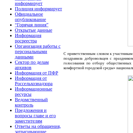
информирует
Полиция информирует
Официальное
опубликование
“Горячая линия”
Открытые данные
Информация
росреестра
Организация работы с
персональными
С приветственным словом к участникам
данными
поздравила добровольцев с празднико
Сектор по делам
голосования по отбору общественных 
архивов
комфортной городской среды» национальн
Информация от ПФР
Информация от
Россельхознадзора
Информационные
ресурсы
Ведомственный
контроль
Предложения и
вопросы главе и его
заместителям
Ответы на обращения,
затрагивающие