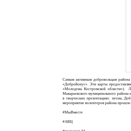
Самым активным добровольцам района 
«ДоброБонус». Эти карты предоставляю
«Молодежь Костромской области»).
Л
Макарьевского муниципального района 
в творческих презентациях: песни, Д
мероприятие волонтеров района прошло я
#МыВместе
#АВЦ
#молодежь44