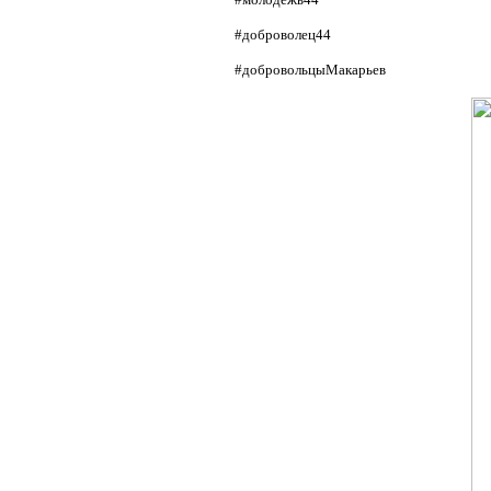
#доброволец44
#добровольцыМакарьев