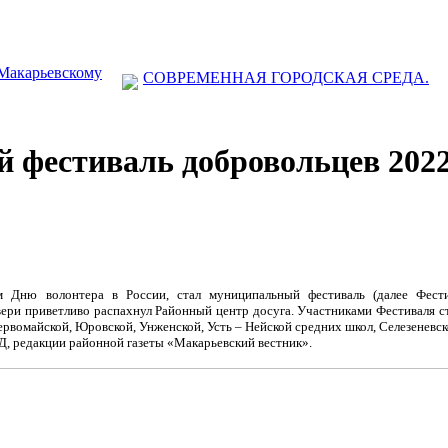
 Макарьевскому
СОВРЕМЕННАЯ ГОРОДСКАЯ СРЕДА.
 фестиваль добровольцев 202
 Дню волонтера в России, стал муниципальный фестиваль (далее Фестив
вери приветливо распахнул Районный центр досуга. Участниками Фестиваля с
ервомайской, Юровской, Унженской, Усть – Нейской средних школ, Селезеневс
Д, редакции районной газеты «Макарьевский вестник».