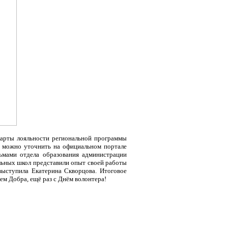
карты лояльности региональной программы
в можно уточнить на официальном портале
ьмами отдела образования администрации
льных школ представили опыт своей работы
выступила Екатерина Скворцова. Итоговое
ем Добра, ещё раз с Днём волонтера!