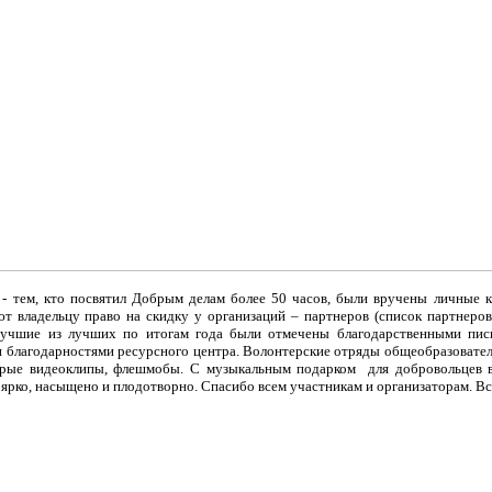
- тем, кто посвятил Добрым делам более 50 часов, были вручены личные 
т владельцу право на скидку у организаций – партнеров (список партнеро
учшие из лучших по итогам года были отмечены благодарственными пис
и благодарностями ресурсного центра. Волонтерские отряды общеобразовате
обрые видеоклипы, флешмобы. С музыкальным подарком
для добровольцев 
рко, насыщено и плодотворно. Спасибо всем участникам и организаторам. Вс