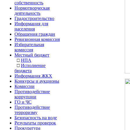
собственность
Нормотворческая
деятельность
Градостроительство
Информация для
населения
Обращения граждан
Ревизионная комиссия
Избирательная
комиссия
Местный бюджет
□
НПА
□
Исполнение
бюджета
Информация ЖКХ
Конкурсы и аукционы
Комиссии
Противодействие
коррупции
ГО и ЧС
Противодействие
терроризму
Безопасность на воде
Результаты проверок
Прокуратура