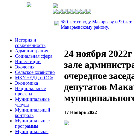
580 лет городу Макарьеву и 90 лет
Макарьевскому району.
История и
современность
Администрация
24 ноября 2022г
Социальная сфера
Инвестиции
зале администр
Экология
Сельское хозяйство
очередное засе
МКУ «ЕДД и ОС»
Экономика
депутатов Мака
Национальные
проекты
муниципальног
Муниципальные
услуги
Муниципальный
17 Ноябрь 2022
контроль
Муниципальные
программы
Муниципальная