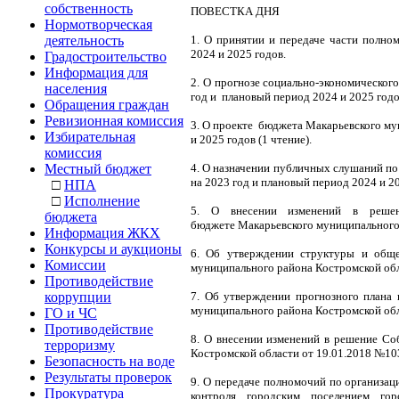
собственность
ПОВЕСТКА ДНЯ
Нормотворческая
деятельность
1. О принятии и передаче части полно
2024 и 2025 годов.
Градостроительство
Информация для
2. О прогнозе социально-экономическог
населения
год и
плановый период 2024 и 2025 годо
Обращения граждан
Ревизионная комиссия
3. О проекте
бюджета Макарьевского мун
Избирательная
и 2025 годов (1 чтение).
комиссия
Местный бюджет
4. О назначении публичных слушаний п
на 2023 год и плановый период 2024 и 2
□
НПА
□
Исполнение
5. О внесении изменений в реше
бюджета
бюджете
Макарьевского муниципального 
Информация ЖКХ
Конкурсы и аукционы
6. Об утверждении структуры и обще
Комиссии
муниципального района Костромской обл
Противодействие
коррупции
7. Об утверждении прогнозного плана
муниципального района Костромской обл
ГО и ЧС
Противодействие
8. О внесении изменений в решение Со
терроризму
Костромской области от 19.01.2018 №10
Безопасность на воде
Результаты проверок
9. О передаче полномочий по организа
Прокуратура
контроля городским поселением гор