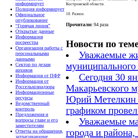
информирует
Костромской области.
Полиция информирует
10. Разное.
Официальное
опубликование
Прочитали:
94 раза
“Горячая линия”
Открытые данные
Информация
Новости по теме
росреестра
Организация работы с
Уважаемые жи
персональными
данными
муниципального 
Сектор по делам
архивов
Сегодня 30 ян
Информация от ПФР
Информация от
Макарьевского м
Россельхознадзора
Информационные
Юрий Метелкин в
ресурсы
Ведомственный
графиком провел
контроль
Предложения и
Уважаемые ма
вопросы главе и его
заместителям
города и района,
Ответы на обращения,
затрагивающие