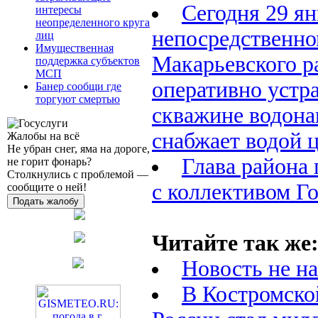
Сегодня 29 ян
интересы
неопределенного круга
непосредственно
лиц
Имущественная
Макарьевского 
поддержка субъектов
МСП
оперативно устр
Банер сообщи где
торгуют смертью
скважине водона
снабжает водой 
Жалобы на всё
Не убран снег, яма на дороге,
Глава района 
не горит фонарь?
Столкнулись с проблемой —
с коллективом Г
сообщите о ней!
Подать жалобу
Читайте так же
Новость не н
В Костромско