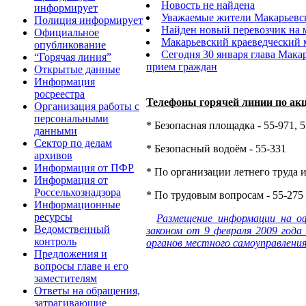
Новость не найдена
информирует
Уважаемые жители Макарьевс
Полиция информирует
Найден новый перевозчик на
Официальное
Макарьевский краеведческий м
опубликование
Сегодня 30 января глава Мак
“Горячая линия”
прием граждан
Открытые данные
Информация
росреестра
Телефоны горячей линии по ак
Организация работы с
персональными
* Безопасная площадка - 55-971, 
данными
Сектор по делам
* Безопасный водоём - 55-331
архивов
Информация от ПФР
* По организации летнего труда и
Информация от
Россельхознадзора
* По трудовым вопросам - 55-275
Информационные
ресурсы
Размещение информации на о
Ведомственный
законом от 9 февраля 2009 года
контроль
органов местного самоуправления
Предложения и
вопросы главе и его
заместителям
Ответы на обращения,
затрагивающие