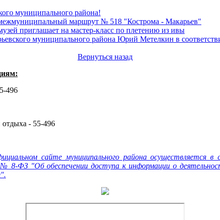
кого муниципального района!
 межмуниципальный маршрут № 518 "Кострома - Макарьев"
узей приглашает на мастер-класс по плетению из ивы
арьевского муниципального района Юрий Метелкин в соответств
Вернуться назад
циям:
55-496
 отдыха - 55-496
фициальном сайте муниципального района осуществляется в
 № 8-ФЗ "Об обеспечении доступа к информации о деятельнос
".