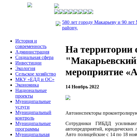
580 лет городу Макарьеву и 90 лет
району.
История и
современность
На территории
Администрация
Социальная сфера
"Макарьевский"
Инвестиции
Экология
мероприятие «А
Сельское хозяйство
МКУ «ЕДД и ОС»
Экономика
14 Ноябрь 2022
Национальные
проекты
Муниципальные
услуги
Муниципальный
Автоинспекторы проконтролируют
контроль
Муниципальные
Сотрудники ГИБДД усиливают
программы
автопредприятий, юридических 
Муниципальная
Авто полицейские с 14 по 18 но