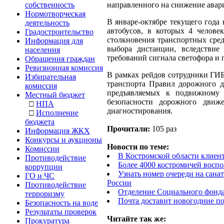
собственность
направленного на снижение авари
Нормотворческая
В январе-октябре текущего года
деятельность
автобусов, в которых 4 челов
Градостроительство
столкновения транспортных сре
Информация для
выбора дистанции, вследствие
населения
требований сигнала светофора и 
Обращения граждан
Ревизионная комиссия
В рамках рейдов сотрудники ГИБ
Избирательная
транспорта Правил дорожного д
комиссия
предъявляемых к подвижному 
Местный бюджет
безопасности дорожного движ
□
НПА
диагностирования.
□
Исполнение
бюджета
Прочитали:
105 раз
Информация ЖКХ
Конкурсы и аукционы
Новости по теме:
Комиссии
В Костромской области клиен
Противодействие
Более 4000 костромичей воспо
коррупции
Узнать номер очереди на сана
ГО и ЧС
России
Противодействие
Отделение Социального фонда
терроризму
Почта доставит новогодние п
Безопасность на воде
Результаты проверок
Читайте так же:
Прокуратура