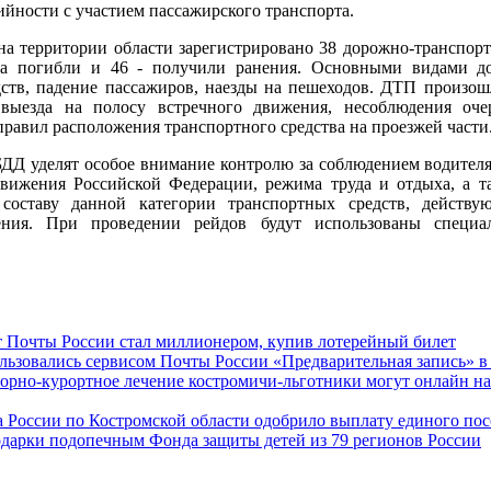
йности с участием пассажирского транспорта.
 на территории области зарегистрировано 38 дорожно-транспор
ека погибли и 46 - получили ранения. Основными видами 
дств, падение пассажиров, наезды на пешеходов. ДТП произо
 выезда на полосу встречного движения, несоблюдения оче
правил расположения транспортного средства на проезжей части
ДД уделят особое внимание контролю за соблюдением водителя
вижения Российской Федерации, режима труда и отдыха, а та
составу данной категории транспортных средств, действу
ения. При проведении рейдов будут использованы специал
т Почты России стал миллионером, купив лотерейный билет
льзовались сервисом Почты России «Предварительная запись» в
торно-курортное лечение костромичи-льготники могут онлайн н
 России по Костромской области одобрило выплату единого пос
одарки подопечным Фонда защиты детей из 79 регионов России