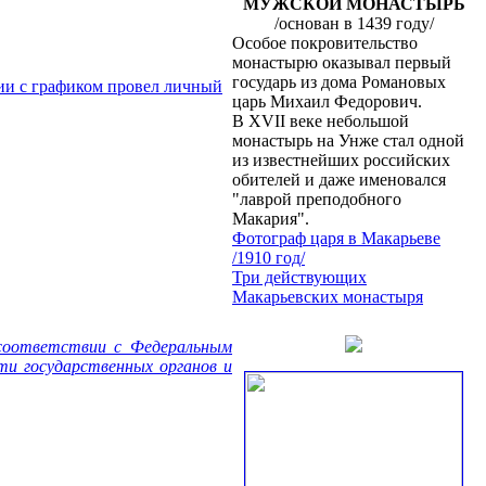
МУЖСКОЙ МОНАСТЫРЬ
/основан в 1439 году/
Особое покровительство
монастырю оказывал первый
государь из дома Романовых
ии с графиком провел личный
царь Михаил Федорович.
В XVII веке небольшой
монастырь на Унже стал одной
из известнейших российских
обителей и даже именовался
"лаврой преподобного
Макария".
Фотограф царя в Макарьеве
/1910 год/
Три действующих
Макарьевских монастыря
 соответствии с Федеральным
ти государственных органов и