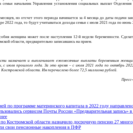
да семьи
начальник Управления установления социальных выплат Отделени
есяцев, но отсчет этого периода начинается за 4 месяца до даты подачи зая
е 2022 года, то будут учитываться доходы семьи с июля 2021 года по июнь 20
особия женщина может после наступления 12-й недели беременности. Сдела
мской области, предварительно записавшись на прием.
асти
назначает и выплачивает ежемесячные выплаты беременным женщин
и, с июля прошлого года. За это время – с июля 2021 года по октябрь 202
Костромской области. Им перечислено более 72,5 миллиона рублей.
Пресс
ей по программе материнского капитала в 2022 году направлено
льзовались сервисом Почты России «Предварительная запись» в
пнее
 по Костромской области назначило досрочную пенсию 27 мног
ели свои пенсионные накопления в ПФР