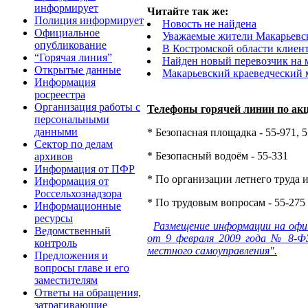
информирует
Читайте так же:
Полиция информирует
Новость не найдена
Официальное
Уважаемые жители Макарьевс
опубликование
В Костромской области клиен
“Горячая линия”
Найден новый перевозчик на
Открытые данные
Макарьевский краеведческий м
Информация
росреестра
Организация работы с
Телефоны горячей линии по ак
персональными
данными
* Безопасная площадка - 55-971, 
Сектор по делам
* Безопасный водоём - 55-331
архивов
Информация от ПФР
* По организации летнего труда и
Информация от
Россельхознадзора
* По трудовым вопросам - 55-275
Информационные
ресурсы
Размещение информации на офи
Ведомственный
от 9 февраля 2009 года № 8-ФЗ
контроль
местного самоуправления".
Предложения и
вопросы главе и его
заместителям
Ответы на обращения,
затрагивающие