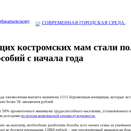
 Макарьевскому
СОВРЕМЕННАЯ ГОРОДСКАЯ СРЕДА.
ущих костромских мам стали п
собий с начала года
года ежемесячная выплата назначена 1111 беременным женщинам, которые вс
ено более 56
миллионов рублей.
т 50% прожиточного минимума трудоспособного населения, установленного в р
ими доходами
по итогам комплексной оценки нуждаемости.
во на выплату, необходимо разделить доходы всех членов семьи за учитыва
итогу не должен превышать 12860 рублей – это прожиточный минимум на душу