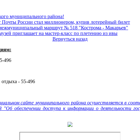
кого муниципального района!
т Почты России стал миллионером, купив лотерейный билет
 межмуниципальный маршрут № 518 "Кострома - Макарьев"
узей приглашает на мастер-класс по плетению из ивы
Вернуться назад
циям:
55-496
 отдыха - 55-496
циальном сайте муниципального района осуществляется в соот
 "Об обеспечении доступа к информации о деятельности гос