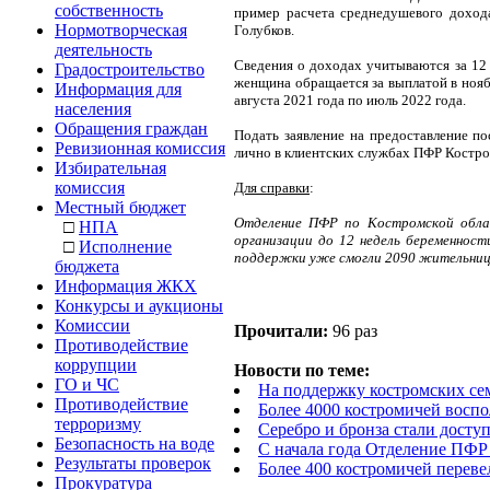
собственность
пример расчета среднедушевого дохо
Нормотворческая
Голубков.
деятельность
Сведения о доходах учитываются за 12 м
Градостроительство
женщина обращается за выплатой в ноябр
Информация для
августа 2021 года по июль 2022 года.
населения
Обращения граждан
Подать заявление на предоставление п
Ревизионная комиссия
лично в клиентских службах ПФР Костро
Избирательная
комиссия
Для справки
:
Местный бюджет
Отделение ПФР по Костромской обл
□
НПА
организации до 12 недель беременност
□
Исполнение
поддержки уже смогли 2090 жительниц 
бюджета
Информация ЖКХ
Конкурсы и аукционы
Комиссии
Прочитали:
96 раз
Противодействие
коррупции
Новости по теме:
ГО и ЧС
На поддержку костромских сем
Противодействие
Более 4000 костромичей воспо
терроризму
Серебро и бронза стали досту
Безопасность на воде
С начала года Отделение ПФР
Результаты проверок
Более 400 костромичей перев
Прокуратура