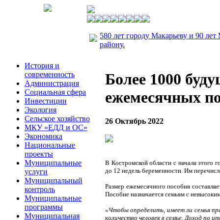
580 лет городу Макарьеву и 90 лет
району.
История и
современность
Более 1000 буд
Администрация
Социальная сфера
ежемесячных по
Инвестиции
Экология
Сельское хозяйство
26 Октябрь 2022
МКУ «ЕДД и ОС»
Экономика
Национальные
проекты
Муниципальные
В Костромской области с начала этого 
до 12 недель беременности.
Им перечисл
услуги
Муниципальный
Размер ежемесячного пособия составляе
контроль
Пособие назначается семьям с невысок
Муниципальные
программы
«Чтобы определить, имеет ли семья пра
Муниципальная
количество человек в семье. Доход по 