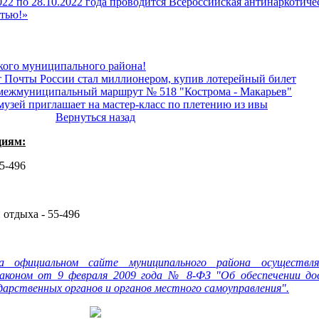
022 по 28.10.2022 года проводится Всероссийская антинаркотиче
ртью!»
кого муниципального района!
т Почты России стал миллионером, купив лотерейный билет
 межмуниципальный маршрут № 518 "Кострома - Макарьев"
узей приглашает на мастер-класс по плетению из ивы
Вернуться назад
циям:
55-496
 отдыха - 55-496
а официальном сайте муниципального района осуществл
аконом от 9 февраля 2009 года № 8-ФЗ "Об обеспечении до
арственных органов и органов местного самоуправления".