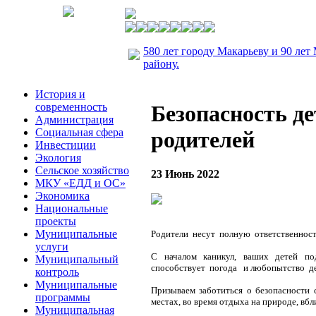
580 лет городу Макарьеву и 90 лет
району.
История и
современность
Безопасность де
Администрация
Социальная сфера
родителей
Инвестиции
Экология
Сельское хозяйство
23 Июнь 2022
МКУ «ЕДД и ОС»
Экономика
Национальные
проекты
Муниципальные
Родители несут полную ответственность
услуги
С началом каникул, ваших детей подс
Муниципальный
способствует погода и любопытство дет
контроль
Муниципальные
Призываем заботиться о безопасности 
программы
местах, во время отдыха на природе, вбл
Муниципальная