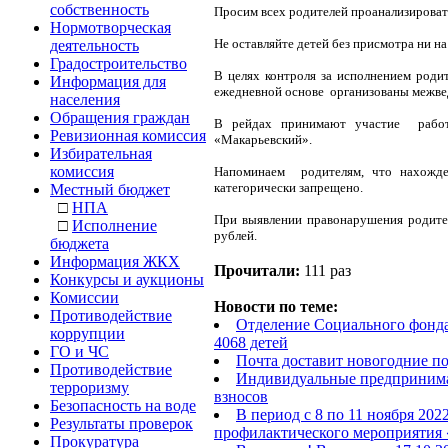
собственность
Просим всех родителей проанализировать
Нормотворческая
Не оставляйте детей без присмотра ни н
деятельность
Градостроительство
В целях контроля за исполнением роди
Информация для
ежедневной основе организованы межве
населения
Обращения граждан
В рейдах принимают участие рабо
Ревизионная комиссия
«Макарьевский».
Избирательная
комиссия
Напоминаем родителям, что нахожден
категорически запрещено.
Местный бюджет
□
НПА
При выявлении правонарушения родите
□
Исполнение
рублей.
бюджета
Информация ЖКХ
Прочитали:
111 раз
Конкурсы и аукционы
Комиссии
Новости по теме:
Противодействие
Отделение Социального фонда
коррупции
4068 детей
ГО и ЧС
Почта доставит новогодние п
Противодействие
Индивидуальные предпринимат
терроризму
взносов
Безопасность на воде
В период с 8 по 11 ноября 202
Результаты проверок
профилактического мероприятия
Прокуратура