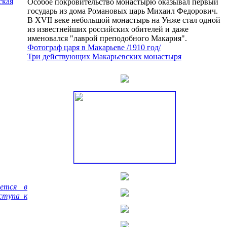
ская
Особое покровительство монастырю оказывал первый
государь из дома Романовых царь Михаил Федорович.
В XVII веке небольшой монастырь на Унже стал одной
из известнейших российских обителей и даже
именовался "лаврой преподобного Макария".
Фотограф царя в Макарьеве /1910 год/
Три действующих Макарьевских монастыря
яется в
ступа к