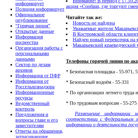
Внимание! В период с 17.10.2
информирует
акция «Сообщи, где торгуют сме
Полиция информирует
Официальное
Читайте так же:
опубликование
Новость не найдена
“Горячая линия”
Уважаемые жители Макарьевс
Открытые данные
В Костромской области клиен
Информация
Найден новый перевозчик на
росреестра
Макарьевский краеведческий м
Организация работы с
персональными
данными
Телефоны горячей линии по ак
Сектор по делам
архивов
* Безопасная площадка - 55-971, 
Информация от ПФР
Информация от
* Безопасный водоём - 55-331
Россельхознадзора
Информационные
* По организации летнего труда и
ресурсы
* По трудовым вопросам - 55-275
Ведомственный
контроль
Размещение информации н
Предложения и
соответствии с Федеральным з
вопросы главе и его
информации о деятельности госуд
заместителям
Ответы на обращения,
затрагивающие