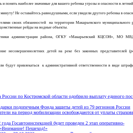
 и понять наиболее значимые для вашего ребенка угрозы и опасности в летний
а минуту! Не оставайтесь равнодушными, если увидели другого ребенка в опас
телями своих обязанностей на территории Макарьевского муниципального 
домственные рейды на водные объекты.
тники администрации района, ОГКУ «Макарьевский КЦСОН», МО МВ
ие несовершеннолетних детей на реке без законных представителей (ро
ли будут привлекаться к административной ответственности в виде штраф
 России по Костромской области одобрило выплату единого пос
одарки подопечным Фонда защиты детей из 79 регионов России
ели на период мобилизации освобождаются от уплаты страхов
2 года Госавтоинспекцией будет проведен 2 этап оперативно-
 «Внимание! Пешеход!»