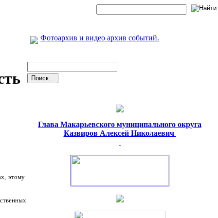
Фотоархив и видео архив событий.
сть
Глава Макарьевского муниципального округа
Казвиров Алексей Николаевич
ах, этому
ественных