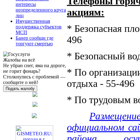
Телефоны горяч
интересы
акциям:
неопределенного круга
лиц
Имущественная
* Безопасная пло
поддержка субъектов
МСП
496
Банер сообщи где
торгуют смертью
* Безопасный вод
Жалобы на всё
Не убран снег, яма на дороге,
* По организации
не горит фонарь?
Столкнулись с проблемой —
отдыха - 55-496
сообщите о ней!
Подать жалобу
* По трудовым в
Размещен
официальном са
района осу