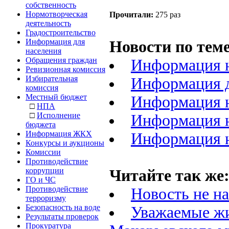
собственность
Нормотворческая
Прочитали:
275 раз
деятельность
Градостроительство
Информация для
Новости по теме
населения
Обращения граждан
Информация 
Ревизионная комиссия
Избирательная
Информация д
комиссия
Местный бюджет
Информация 
□
НПА
□
Исполнение
Информация 
бюджета
Информация ЖКХ
Информация 
Конкурсы и аукционы
Комиссии
Противодействие
коррупции
Читайте так же
ГО и ЧС
Противодействие
Новость не н
терроризму
Безопасность на воде
Уважаемые ж
Результаты проверок
Прокуратура