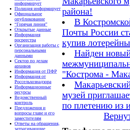
Макарьевского 
информирует
Полиция информирует
района!
Официальное
опубликование
В Костромско
“Горячая линия”
Открытые данные
Почты России ст
Информация
росреестра
купив лотерейны
Организация работы с
персональными
Найден новый
данными
Сектор по делам
межмуниципаль
архивов
Информация от ПФР
"Кострома - Мак
Информация от
Россельхознадзора
Макарьевский
Информационные
ресурсы
музей приглашае
Ведомственный
контроль
по плетению из 
Предложения и
вопросы главе и его
Вернут
заместителям
Ответы на обращения,
затрагивающие