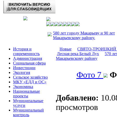
580 лет городу Макарьеву и 90 лет
Макарьевскому району.
История и
Новые
СВЯТО-ТРОИЦКИЙ Ма
современность
Лесная река Белый Лух
570 ле
Администрация
Макарьевскому району
Социальная сфера
Инвестиции
Экология
Фото 7
Ф
Сельское хозяйство
МКУ «ЕДД и ОС»
Экономика
Национальные
Добавлено:
10.0
проекты
Муниципальные
просмотров
услуги
Муниципальный
контроль