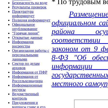
* По трудовым в
Безопасность на воде
Результаты проверок
Прокуратура
Размещен
информирует
Полиция информирует
официальном са
Официальное
опубликование
района осу
“Горячая линия”
Открытые данные
соответстви
Информация
росреестра
законом от 9 ф
Организация работы с
персональными
8-ФЗ "Об обес
данными
Сектор по делам
информации 
архивов
Информация от ПФР
государственных
Информация от
Россельхознадзора
местного самоуп
Информационные
ресурсы
Ведомственный
контроль
Предложения и
вопросы главе и его