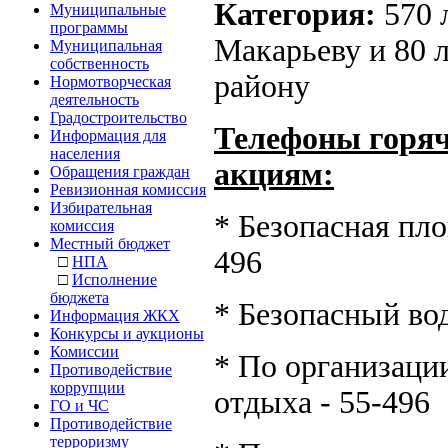
Категория:
570 
Муниципальные
программы
Макарьеву и 80 
Муниципальная
собственность
району
Нормотворческая
деятельность
Градостроительство
Телефоны горяч
Информация для
населения
акциям:
Обращения граждан
Ревизионная комиссия
Избирательная
* Безопасная пло
комиссия
Местный бюджет
496
□
НПА
□
Исполнение
бюджета
* Безопасный вод
Информация ЖКХ
Конкурсы и аукционы
Комиссии
* По организации
Противодействие
коррупции
отдыха - 55-496
ГО и ЧС
Противодействие
терроризму