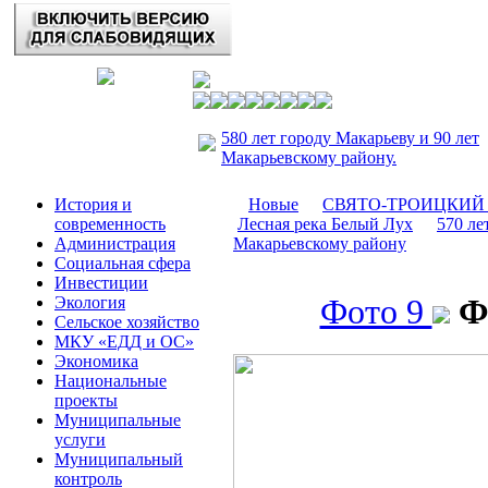
580 лет городу Макарьеву и 90 лет
Макарьевскому району.
История и
Новые
СВЯТО-ТРОИЦКИЙ Ма
современность
Лесная река Белый Лух
570 ле
Администрация
Макарьевскому району
Социальная сфера
Инвестиции
Экология
Фото 9
Ф
Сельское хозяйство
МКУ «ЕДД и ОС»
Экономика
Национальные
проекты
Муниципальные
услуги
Муниципальный
контроль