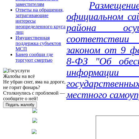
Размещен
заместителям
Ответы на обращения,
официальном са
затрагивающие
интересы
района осу
неопределенного круга
лиц
соответстви
Имущественная
поддержка субъектов
законом от 9 ф
МСП
Банер сообщи где
8-ФЗ "Об обес
торгуют смертью
информации 
Жалобы на всё
государственных
Не убран снег, яма на дороге,
не горит фонарь?
местного самоуп
Столкнулись с проблемой —
сообщите о ней!
Подать жалобу