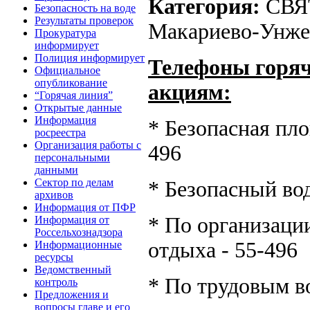
Категория:
СВЯ
Безопасность на воде
Результаты проверок
Макариево-Унже
Прокуратура
информирует
Полиция информирует
Телефоны горяч
Официальное
опубликование
акциям:
“Горячая линия”
Открытые данные
Информация
* Безопасная пло
росреестра
Организация работы с
496
персональными
данными
Сектор по делам
* Безопасный вод
архивов
Информация от ПФР
* По организации
Информация от
Россельхознадзора
отдыха - 55-496
Информационные
ресурсы
Ведомственный
* По трудовым в
контроль
Предложения и
вопросы главе и его