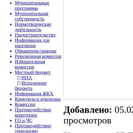
Муниципальные
программы
Муниципальная
собственность
Нормотворческая
деятельность
Градостроительство
Информация для
населения
Обращения граждан
Ревизионная комиссия
Избирательная
комиссия
Местный бюджет
□
НПА
□
Исполнение
бюджета
Информация ЖКХ
Конкурсы и аукционы
Комиссии
Добавлено:
05.0
Противодействие
коррупции
просмотров
ГО и ЧС
Противодействие
терроризму