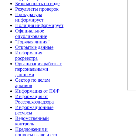
Безопасность на воде
Результаты проверок
Прокуратура
информирует
Полиция информирует
Официальное
опубликование
“Горячая линия”
Открытые данные
Информация
росреестра
Организация работы с
персональными
данными
Сектор по делам
архивов
Информация от ПФР
Информация от
Россельхознадзора
Информационные
ресурсы
Ведомственный
контроль
Предложения и
вопросы главе и его