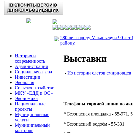
580 лет городу Макарьеву и 90 лет
району.
История и
Выставки
современность
Администрация
Социальная сфера
-
Из истории слетов смирновцев
Инвестиции
Экология
Сельское хозяйство
МКУ «ЕДД и ОС»
Экономика
Национальные
Телефоны горячей линии по ак
проекты
* Безопасная площадка - 55-971, 
Муниципальные
услуги
* Безопасный водоём - 55-331
Муниципальный
контроль