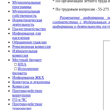
* По организации летнего труда и
Муниципальные
программы
* По трудовым вопросам - 55-275
Муниципальная
собственность
Размещение информации н
Нормотворческая
соответствии с Федеральным з
деятельность
информации о деятельности госуд
Градостроительство
Информация для
населения
Обращения граждан
Ревизионная комиссия
Избирательная
комиссия
Местный бюджет
□
НПА
□
Исполнение
бюджета
Информация ЖКХ
Конкурсы и аукционы
Комиссии
Противодействие
коррупции
ГО и ЧС
Противодействие
терроризму