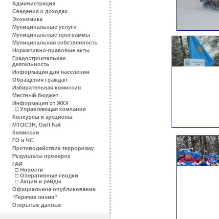
Администрация
Сведения о доходах
Экономика
Муниципальные услуги
Муниципальные программы
Муниципальная собственность
Нормативно-правовые акты
Градостроительная
деятельность
Информация для населения
Обращения граждан
Избирательная комиссия
Местный бюджет
Информация от ЖКХ
□
Управляющая компания
Конкурсы и аукционы
МТОСЗН, ОиП №4
Комиссии
ГО и ЧС
Противодействие терроризму
Результаты проверок
ГАИ
□
Новости
□
Оперативные сводки
□
Акции и рейды
Официальное опубликование
“Горячая линия”
Открытые данные