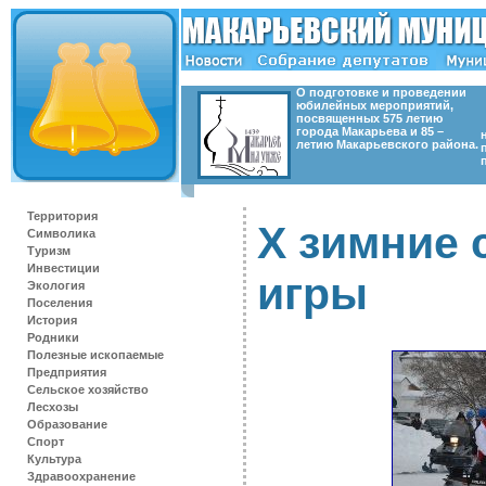
О подготовке и проведении
юбилейных мероприятий,
посвященных 575 летию
города Макарьева и 85 –
летию Макарьевского района.
Территория
X зимние
Символика
Туризм
Инвестиции
игры
Экология
Поселения
История
Родники
Полезные ископаемые
Предприятия
Сельское хозяйство
Лесхозы
Образование
Спорт
Культура
Здравоохранение