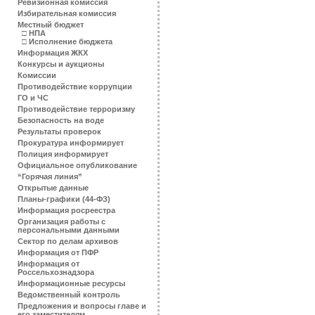
Ревизионная комиссия
Избирательная комиссия
Местный бюджет
□
НПА
□
Исполнение бюджета
Информация ЖКХ
Конкурсы и аукционы
Комиссии
Противодействие коррупции
ГО и ЧС
Противодействие терроризму
Безопасность на воде
Результаты проверок
Прокуратура информирует
Полиция информирует
Официальное опубликование
“Горячая линия”
Открытые данные
Планы-графики (44-ФЗ)
Информация росреестра
Организация работы с
персональными данными
Сектор по делам архивов
Информация от ПФР
Информация от
Россельхознадзора
Информационные ресурсы
Ведомственный контроль
Предложения и вопросы главе и
его заместителям