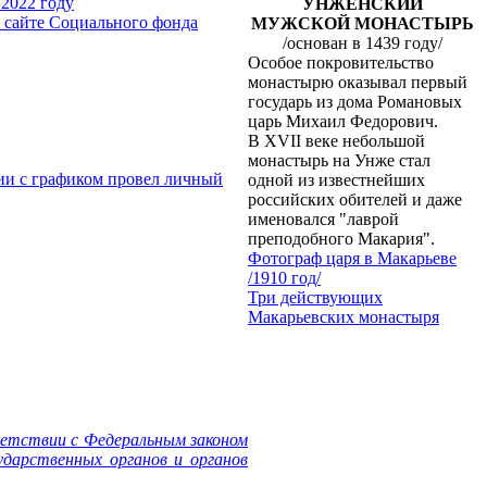
 2022 году
УНЖЕНСКИЙ
а сайте Социального фонда
МУЖСКОЙ МОНАСТЫРЬ
/основан в 1439 году/
Особое покровительство
монастырю оказывал первый
государь из дома Романовых
царь Михаил Федорович.
В XVII веке небольшой
монастырь на Унже стал
ии с графиком провел личный
одной из известнейших
российских обителей и даже
именовался "лаврой
преподобного Макария".
Фотограф царя в Макарьеве
/1910 год/
Три действующих
Макарьевских монастыря
ветствии с Федеральным законом
дарственных органов и органов