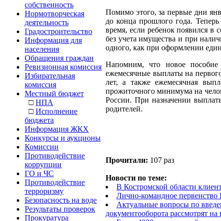
собственность
Помимо этого, за первые дни ян
Нормотворческая
до конца прошлого года. Теперь
деятельность
время, если ребенок появился в 
Градостроительство
без учета имущества и при налич
Информация для
одного, как при оформлении един
населения
Обращения граждан
Напомним, что новое пособие
Ревизионная комиссия
ежемесячные выплаты на первого и
Избирательная
лет, а также ежемесячная выпл
комиссия
прожиточного минимума на челов
Местный бюджет
России. При назначении выплаты
□
НПА
родителей.
□
Исполнение
бюджета
Информация ЖКХ
Конкурсы и аукционы
Комиссии
Противодействие
Прочитали:
107 раз
коррупции
ГО и ЧС
Новости по теме:
Противодействие
В Костромской области клиен
терроризму
Лично-командное первенство 
Безопасность на воде
Актуальные вопросы по введен
Результаты проверок
документооборота рассмотрят на 
Прокуратура