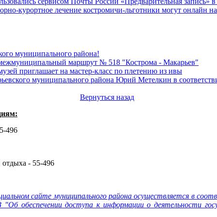
льзовались сервисом Почты России «Предварительная запись» в
торно-курортное лечение костромичи-льготники могут онлайн н
кого муниципального района!
 межмуниципальный маршрут № 518 "Кострома - Макарьев"
узей приглашает на мастер-класс по плетению из ивы
арьевского муниципального района Юрий Метелкин в соответств
Вернуться назад
циям:
55-496
 отдыха - 55-496
циальном сайте муниципального района осуществляется в соот
 "Об обеспечении доступа к информации о деятельности госу