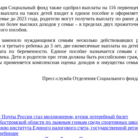
варя Социальный фонд также одобрил выплаты на 116 первенцев
 выплата на таких детей входит в единое пособие и оформляе
семье до 2023 года, родители могут получить выплату по ранее 
ии более высоких доходов у семьи – в пределах двух прожиточ
ого пособия.
 заменило нуждающимся семьям несколько действовавших 
 третьего ребенка до 3 лет, две ежемесячные выплаты на детей 
ата по беременности. Единое пособие назначается семьям 
ека. Дети и родители при этом должны быть российскими граж
 применяется комплексная оценка доходов и имущества семьи,
Пресс-служба Отделения Социального фонда
т Почты России стал миллионером, купив лотерейный билет
Костромской области по лыжным гонкам среди спортивных шко
ию института Единого налогового счета, государственной реги
вебинаре