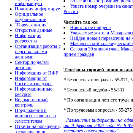
Более 4000 костромичей воспо
информирует
Узнать номер очереди на сана
Полиция информирует
России
Официальное
опубликование
Читайте так же:
“Горячая линия”
Новость не найдена
Открытые данные
Уважаемые жители Макарьевс
Информация
Найден новый перевозчик на
росреестра
Макарьевский краеведческий м
Организация работы с
Сегодня 30 января глава Мак
персональными
прием граждан
данными
Сектор по делам
архивов
Телефоны горячей линии по ак
Информация от ПФР
Информация от
* Безопасная площадка - 55-971, 
Россельхознадзора
Информационные
* Безопасный водоём - 55-331
ресурсы
Ведомственный
* По организации летнего труда и
контроль
* По трудовым вопросам - 55-275
Предложения и
вопросы главе и его
Размещение информации на офи
заместителям
от 9 февраля 2009 года № 8-ФЗ
Ответы на обращения,
местного самоуправления".
затрагивающие