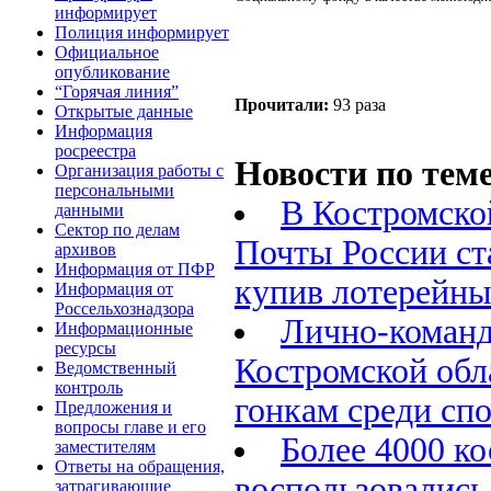
информирует
Полиция информирует
Официальное
опубликование
“Горячая линия”
Прочитали:
93 раза
Открытые данные
Информация
росреестра
Новости по теме
Организация работы с
персональными
В Костромско
данными
Сектор по делам
Почты России ст
архивов
Информация от ПФР
купив лотерейны
Информация от
Россельхознадзора
Лично-команд
Информационные
ресурсы
Костромской об
Ведомственный
контроль
гонкам среди сп
Предложения и
вопросы главе и его
Более 4000 к
заместителям
Ответы на обращения,
воспользовались
затрагивающие