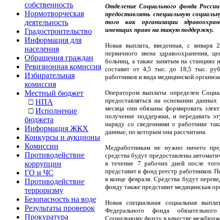
собственность
Отделение Социального фонда Росси
Нормотворческая
предоставлять специальную социаль
деятельность
того как организации здравоохра
имеющих право на такую поддержку.
Градостроительство
Информация для
Новая выплата, введенная, с января
населения
первичного звена здравоохранения, ц
Обращения граждан
больниц, а также занятым на станциях 
Ревизионная комиссия
составит от 4,5 тыс. до 18,5 тыс. ру
Избирательная
работников и вида медицинской организа
комиссия
Местный бюджет
Оператором выплаты определен Социа
предоставляться на основании данных
□
НПА
месяца они обязаны формировать элек
□
Исполнение
получение поддержки, и передавать э
бюджета
наряду со сведениями о работнике так
Информация ЖКХ
данные, по которым она рассчитана.
Конкурсы и аукционы
Комиссии
Медработникам не нужно ничего пре
Противодействие
средства будут предоставлены автомати
коррупции
в течение 7 рабочих дней после того
представит в фонд реестр работников. П
ГО и ЧС
в конце февраля. Средства будут перев
Противодействие
фонду также представит медицинская ор
терроризму
Безопасность на воде
Новая специальная социальная выпла
Результаты проверок
Федерального фонда обязательного
Прокуратура
Социальному фонду в качестве межбюдж