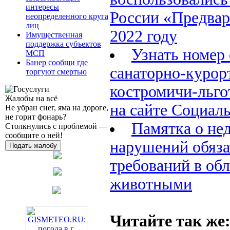
интересы
России «Предвар
неопределенного круга
лиц
2022 году
Имущественная
поддержка субъектов
Узнать номер 
МСП
Банер сообщи где
санаторно-курор
торгуют смертью
костромичи-льго
Жалобы на всё
на сайте Социал
Не убран снег, яма на дороге,
не горит фонарь?
Памятка о не
Столкнулись с проблемой —
сообщите о ней!
нарушений обяз
Подать жалобу
требований в об
животными
Читайте так же