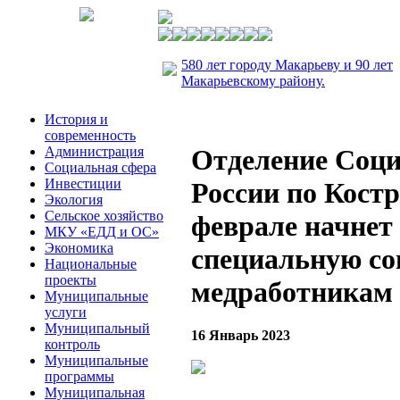
580 лет городу Макарьеву и 90 лет
Макарьевскому району.
История и
современность
Администрация
Отделение Соци
Социальная сфера
Инвестиции
России по Костр
Экология
Сельское хозяйство
феврале начнет
МКУ «ЕДД и ОС»
Экономика
специальную с
Национальные
проекты
медработникам
Муниципальные
услуги
Муниципальный
16 Январь 2023
контроль
Муниципальные
программы
Муниципальная