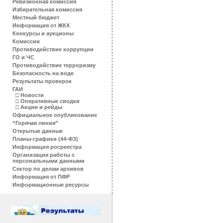
Ревизионная комиссия
Избирательная комиссия
Местный бюджет
Информация от ЖКХ
Конкурсы и аукционы
Комиссии
Противодействие коррупции
ГО и ЧС
Противодействие терроризму
Безопасность на воде
Результаты проверок
ГАИ
□
Новости
□
Оперативные сводки
□
Акции и рейды
Официальное опубликование
“Горячая линия”
Открытые данные
Планы-графики (44-ФЗ)
Информация росреестра
Организация работы с
персональными данными
Сектор по делам архивов
Информация от ПФР
Информационные ресурсы